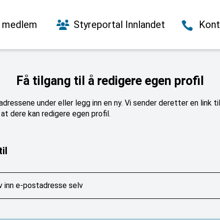
i medlem
Styreportal Innlandet
Kont
Få tilgang til å redigere egen profil
dressene under eller legg inn en ny. Vi sender deretter en link ti
at dere kan redigere egen profil.
il
v inn e-postadresse selv