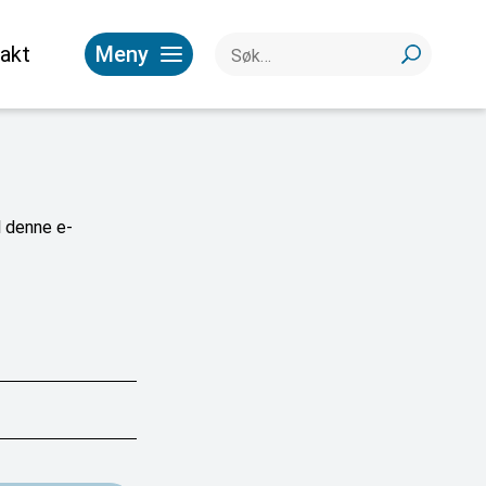
akt
Meny
l denne e-