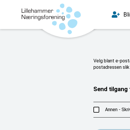
Bl
Velg blant e-posta
postadressen slik 
Send tilgang t
Annen - Skri