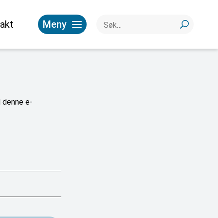
akt
Meny
l denne e-