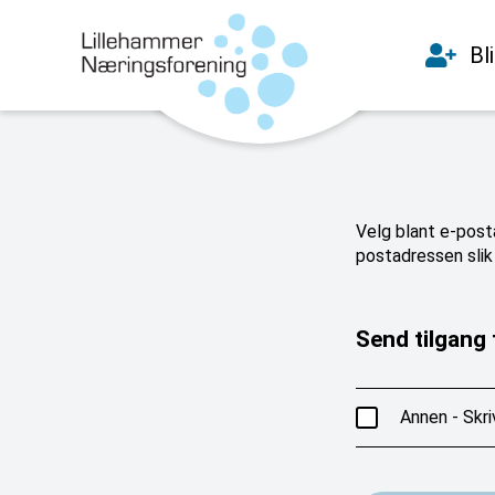
Bl
Velg blant e-posta
postadressen slik 
Send tilgang t
Annen - Skri