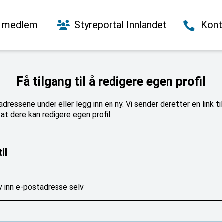
i medlem
Styreportal Innlandet
Kont
Få tilgang til å redigere egen profil
dressene under eller legg inn en ny. Vi sender deretter en link ti
at dere kan redigere egen profil.
il
v inn e-postadresse selv