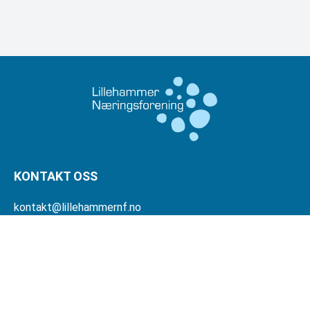
KONTAKT OSS
kontakt@lillehammernf.no
Org. nr: 915418090mva
INFORMASJON
Personvernserklæring