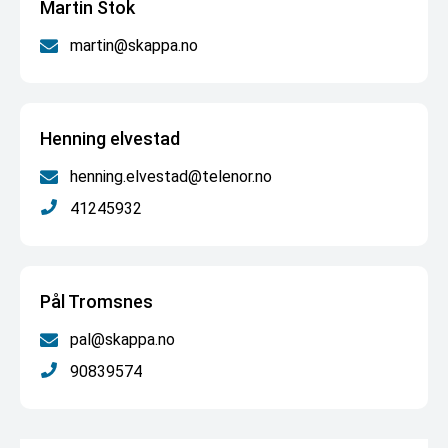
Martin Stok
martin@skappa.no
Henning elvestad
henning.elvestad@telenor.no
41245932
Pål Tromsnes
pal@skappa.no
90839574