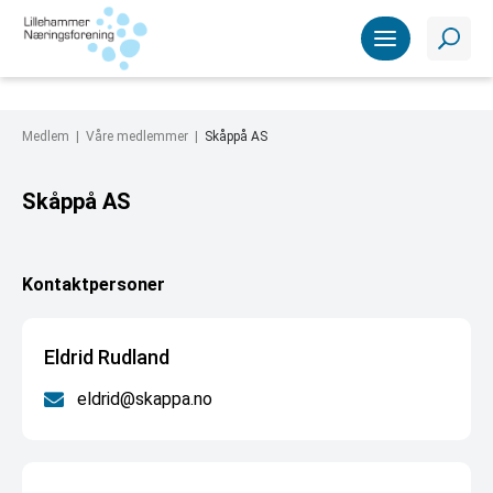
Medlem |
Våre medlemmer
|
Skåppå AS
Skåppå AS
Kontaktpersoner
Eldrid Rudland
eldrid@skappa.no