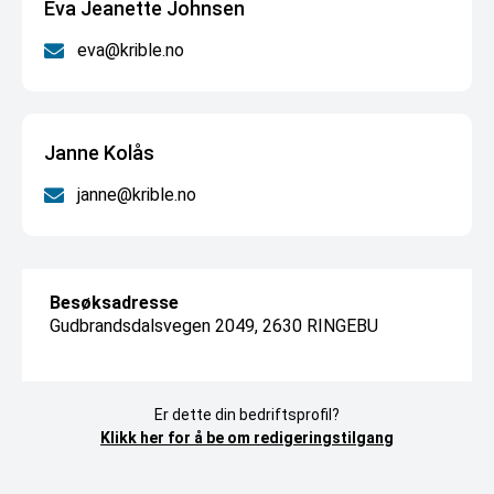
Eva Jeanette Johnsen
eva@krible.no
Janne Kolås
janne@krible.no
Besøksadresse
Gudbrandsdalsvegen 2049, 2630 RINGEBU
Er dette din bedriftsprofil?
Klikk her for å be om redigeringstilgang