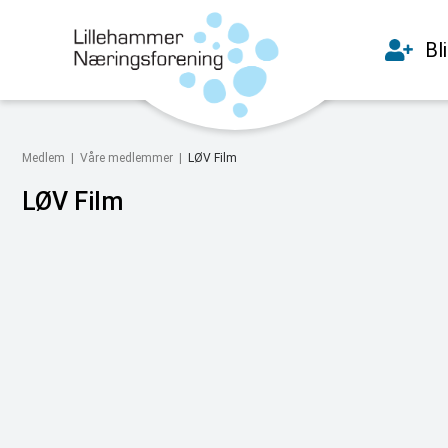
Bl
Medlem |
Våre medlemmer
|
LØV Film
LØV Film