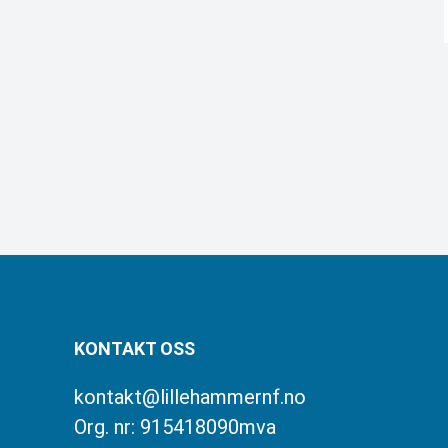
KONTAKT OSS
kontakt@lillehammernf.no
Org. nr: 915418090mva