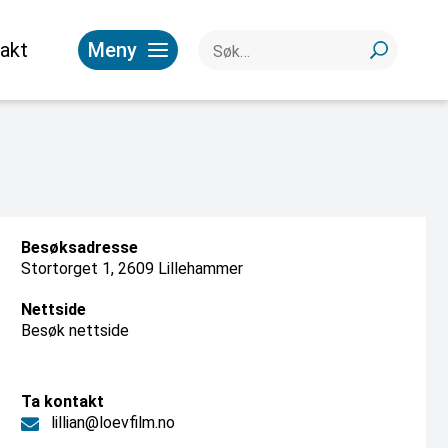
akt
Meny
Besøksadresse
Stortorget 1, 2609 Lillehammer
Nettside
Besøk nettside
Ta kontakt
lillian@loevfilm.no